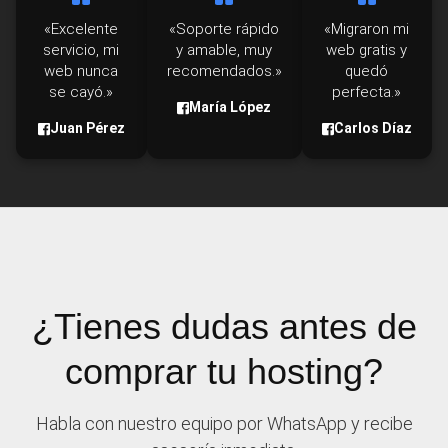
«Excelente
«Soporte rápido
«Migraron mi
servicio, mi
y amable, muy
web gratis y
web nunca
recomendados.»
quedó
se cayó.»
perfecta.»
María López
Juan Pérez
Carlos Díaz
¿Tienes dudas antes de
comprar tu hosting?
Habla con nuestro equipo por WhatsApp y recibe